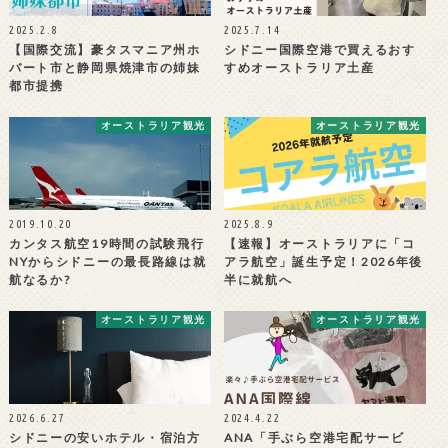
2025.2.8
2025.7.14
【国際交流】豪タスマニア州ホ
シドニー国際空港で買えるおす
バート市と静岡県焼津市の姉妹
すめオーストラリア土産
都市提携
オーストラリア観光
オーストラリア観光
2019.10.20
2025.8.9
カンタス航空19時間の試験飛行
【速報】オーストラリアに「コ
NYからシドニーの最長路線は就
アラ航空」誕生予定！2026年後
航なるか?
半に就航へ
オーストラリア観光
オーストラリア観光
2026.6.27
2024.4.22
シドニーの安いホテル・宿泊方
ANA「手ぶら空港宅配サービ