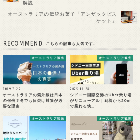
解説
オーストラリアの伝統お菓子「アンザックビス
ケット」
RECOMMEND
こちらの記事も人気です。
オーストラリア観光
オーストラリア観光
2019.7.29
2025.11.28
オーストラリアの紫外線は日本
シドニー国際空港のUber乗り場
の何倍？冬でも日焼け対策が必
がリニューアル｜到着から20m
要な理由
で乗れる快…
オーストラリア観光
オーストラリア観光