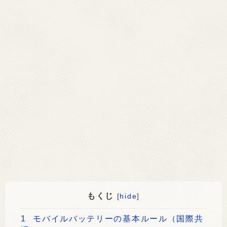
もくじ
[
hide
]
1
モバイルバッテリーの基本ルール（国際共