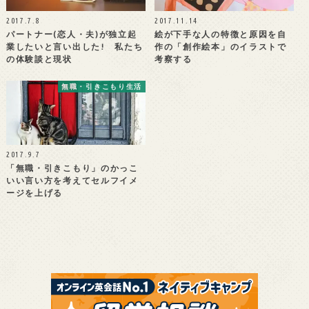
2017.7.8
2017.11.14
パートナー(恋人・夫)が独立起
絵が下手な人の特徴と原因を自
業したいと言い出した! 私たち
作の「創作絵本」のイラストで
の体験談と現状
考察する
無職・引きこもり生活
2017.9.7
「無職・引きこもり」のかっこ
いい言い方を考えてセルフイメ
ージを上げる