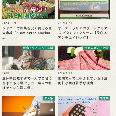
2024.7.28
2019.6.10
シドニーで野菜を安く買える巨
オーストラリアのブラックモア
大市場「Flemington Market」
ズ ビタミンEクリーム【美白＆
…
アンチエイジング】
無職・引きこもり生活
オピニオン・雑談
2018.5.1
2020.1.20
連休中に暇すぎて一人で自宅に
世間でもてはやされている【焼
引きこもる過ごし方、過去の私
肉】が実は苦手な理由
はそんな生活に憧…
未分類
知恵袋