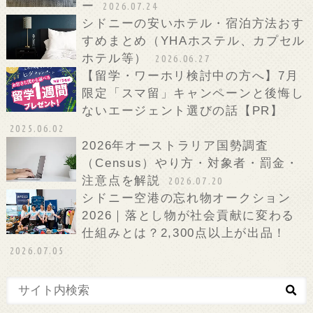
ー
2026.07.24
シドニーの安いホテル・宿泊方法おす
すめまとめ（YHAホステル、カプセル
ホテル等）
2026.06.27
【留学・ワーホリ検討中の方へ】7月
限定「スマ留」キャンペーンと後悔し
ないエージェント選びの話【PR】
2025.06.02
2026年オーストラリア国勢調査
（Census）やり方・対象者・罰金・
注意点を解説
2026.07.20
シドニー空港の忘れ物オークション
2026｜落とし物が社会貢献に変わる
仕組みとは？2,300点以上が出品！
2026.07.05