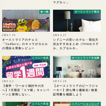
マグカッ…
食べ物
オーストラリア観光
2026.7.24
2026.6.27
オーストラリアのチョコ
シドニーの安いホテル・宿泊方
「Cadbury」のキャラがカエル
法おすすめまとめ（YHAホステ
の理由＆実食レビュー
ル、カプセルホ…
シドニー生活
オーストラリア豆知識
2025.6.2
2019.5.20
【留学・ワーホリ検討中の方
【オーストラリアのビーフジャ
へ】7月限定「スマ留」キャンペ
ーキー】持ち帰り厳格化! 検査
ーンと後悔しない…
証明書を確認しよう
シドニー生活
シドニーショッピング