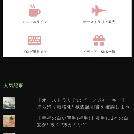
ミニマルライフ
オーストラリア観光
ブログ運営メモ
メディア・SNS一覧
人気記事
【オーストラリアのビーフジャーキー】
持ち帰り厳格化! 検査証明書を確認しよう
【幸福の白い宝毛(福毛)】鼻毛に1本の白
髪が! 抜く?抜かない?