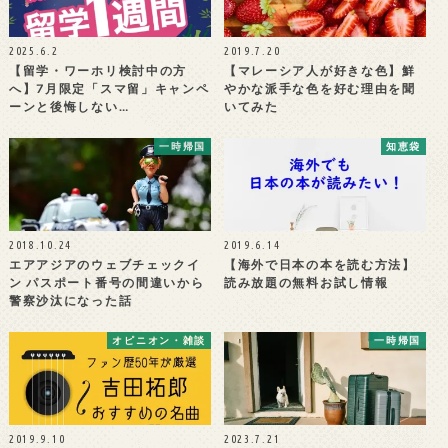
2025.6.2
2019.7.20
【留学・ワーホリ検討中の方
【マレーシア人が好きな色】鮮
へ】7月限定「スマ留」キャンペ
やかな派手な色を好む理由を聞
ーンと後悔しない…
いてみた
一時帰国
知恵袋
2018.10.24
2019.6.14
エアアジアのウェブチェックイ
【海外で日本の本を読む方法】
ン パスポート番号の間違いから
読み放題の無料お試し情報
警察沙汰になった話
オピニオン・雑談
一時帰国
2019.9.10
2023.7.21