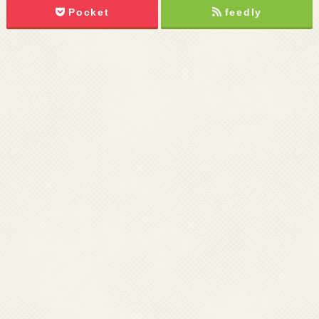
Pocket
feedly