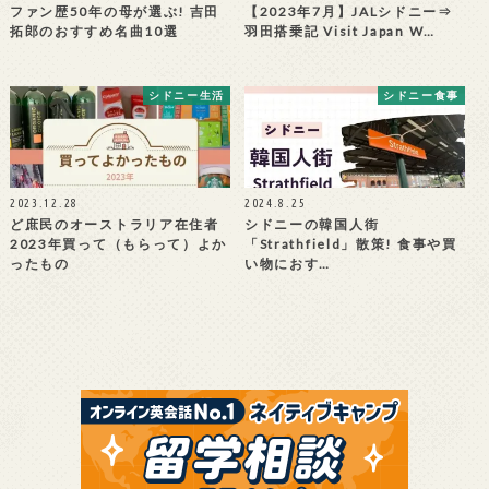
ファン歴50年の母が選ぶ! 吉田
【2023年7月】JALシドニー⇒
拓郎のおすすめ名曲10選
羽田搭乗記 Visit Japan W…
シドニー生活
シドニー食事
2023.12.28
2024.8.25
ど庶民のオーストラリア在住者
シドニーの韓国人街
2023年買って（もらって）よか
「Strathfield」散策! 食事や買
ったもの
い物におす…