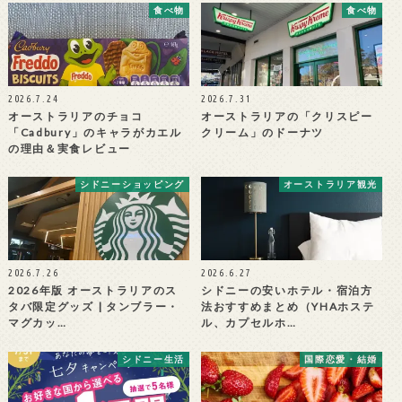
食べ物
食べ物
2026.7.24
2026.7.31
オーストラリアのチョコ
オーストラリアの「クリスピー
「Cadbury」のキャラがカエル
クリーム」のドーナツ
の理由＆実食レビュー
シドニーショッピング
オーストラリア観光
2026.7.26
2026.6.27
2026年版 オーストラリアのス
シドニーの安いホテル・宿泊方
タバ限定グッズ | タンブラー・
法おすすめまとめ（YHAホステ
マグカッ…
ル、カプセルホ…
シドニー生活
国際恋愛・結婚