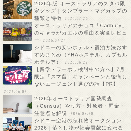
2026年版 オーストラリアのスタバ限
定グッズ | タンブラー・マグカップの
種類と特徴
2026.07.26
オーストラリアのチョコ「Cadbury」
のキャラがカエルの理由＆実食レビュ
ー
2026.07.24
シドニーの安いホテル・宿泊方法おす
すめまとめ（YHAホステル、カプセル
ホテル等）
2026.06.27
【留学・ワーホリ検討中の方へ】7月
限定「スマ留」キャンペーンと後悔し
ないエージェント選びの話【PR】
2025.06.02
2026年オーストラリア国勢調査
（Census）やり方・対象者・罰金・
注意点を解説
2026.07.20
シドニー空港の忘れ物オークション
2026｜落とし物が社会貢献に変わる