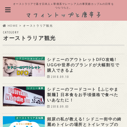
オーストラリアで暮す日本人ｘ華僑系マレーシア人の事実婚カップルの日常を
つらつらと。
HOME
オーストラリア観光
CATEGORY
オーストラリア観光
シドニーのアウトレットDFO攻略!
シドニーショッピング
UGGや世界のブランドが大幅割引で
購入できるよ
2018.09.10
シドニーのフードコート【ふじやま
シドニー食事
製麺】日本食をお手頃価格で食べた
いあなたに！
2018.09.03
頻尿の私が教える! シドニー街中の綺
オーストラリア豆知識
麗めトイレの場所とトイレマップの