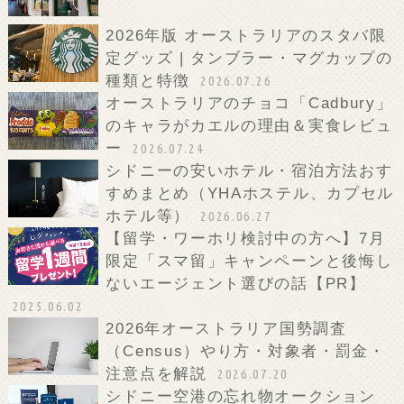
2026年版 オーストラリアのスタバ限
定グッズ | タンブラー・マグカップの
種類と特徴
2026.07.26
オーストラリアのチョコ「Cadbury」
のキャラがカエルの理由＆実食レビュ
ー
2026.07.24
シドニーの安いホテル・宿泊方法おす
すめまとめ（YHAホステル、カプセル
ホテル等）
2026.06.27
【留学・ワーホリ検討中の方へ】7月
限定「スマ留」キャンペーンと後悔し
ないエージェント選びの話【PR】
2025.06.02
2026年オーストラリア国勢調査
（Census）やり方・対象者・罰金・
注意点を解説
2026.07.20
シドニー空港の忘れ物オークション