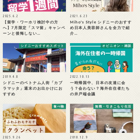
2025.6.2
2021.6.23
【留学・ワーホリ検討中の方
Miho's Style シドニーのおすす
へ】7月限定「スマ留」キャンペ
め日本人美容師さんを全力で紹
ーンと後悔しない…
介…
シドニーおすすめスポット
オピニオン・雑談
2019.4.8
2022.10.13
シドニーのベトナム人街「カブ
一時帰国中、日本の友達に会
ラマッタ」週末のお出かけにお
う？会わない？海外在住者たち
すすめ
の井戸端会議
食べ物
無職・引きこもり生活
2025.9.26
2018.12.9