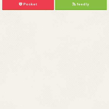
Pocket
feedly