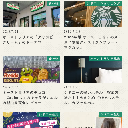
食べ物
シドニーショッピング
2026.7.31
2026.7.26
オーストラリアの「クリスピー
2026年版 オーストラリアのス
クリーム」のドーナツ
タバ限定グッズ | タンブラー・
マグカッ…
食べ物
オーストラリア観光
2026.7.24
2026.6.27
オーストラリアのチョコ
シドニーの安いホテル・宿泊方
「Cadbury」のキャラがカエル
法おすすめまとめ（YHAホステ
の理由＆実食レビュー
ル、カプセルホ…
シドニー生活
シドニー生活