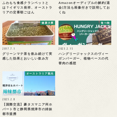
ふわもち食感クランペットと
Amazonオーディブルの解約(退
は？イギリス発祥、オーストラ
会)方法も画像付きで説明してお
リアの定番朝ごはん
くね
健康大事
食べ物
2017.7.1
2023.2.15
グリーンマテ茶を飲み続けて実
ハングリージャックスのヴィー
感した効果とおいしい飲み方
ガンバーガー、植物ベースの代
替肉の感想
オーストラリア観光
2025.2.8
【国際交流】豪タスマニア州ホ
バート市と静岡県焼津市の姉妹
都市提携