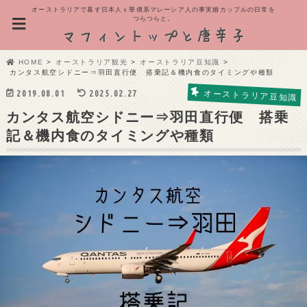
オーストラリアで暮す日本人ｘ華僑系マレーシア人の事実婚カップルの日常を
つらつらと。
HOME
オーストラリア観光
オーストラリア豆知識
カンタス航空シドニー⇒羽田直行便 搭乗記＆機内食のタイミングや種類
2019.08.01
2025.02.27
オーストラリア豆知識
カンタス航空シドニー⇒羽田直行便 搭乗
記＆機内食のタイミングや種類