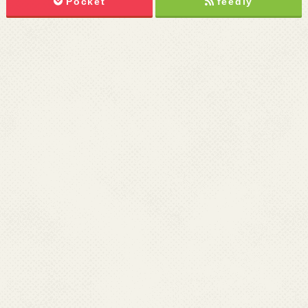
Pocket
feedly