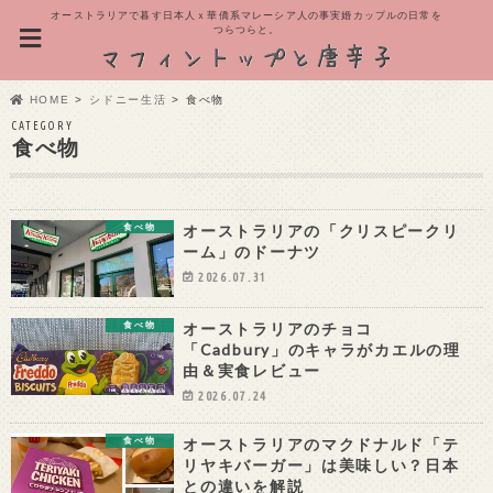
オーストラリアで暮す日本人ｘ華僑系マレーシア人の事実婚カップルの日常を
つらつらと。
HOME
シドニー生活
食べ物
CATEGORY
食べ物
オーストラリアの「クリスピークリ
食べ物
ーム」のドーナツ
2026.07.31
オーストラリアのチョコ
食べ物
「Cadbury」のキャラがカエルの理
由＆実食レビュー
2026.07.24
オーストラリアのマクドナルド「テ
食べ物
リヤキバーガー」は美味しい？日本
との違いを解説