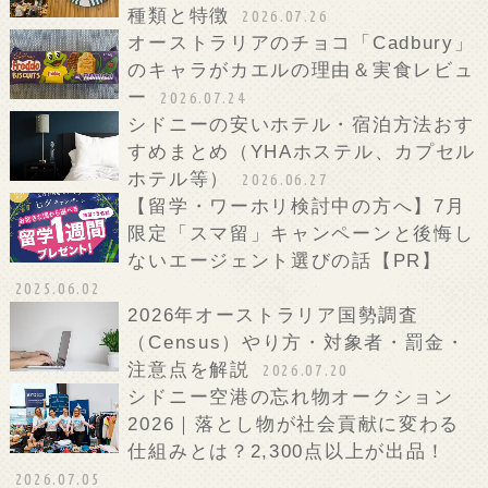
種類と特徴
2026.07.26
オーストラリアのチョコ「Cadbury」
のキャラがカエルの理由＆実食レビュ
ー
2026.07.24
シドニーの安いホテル・宿泊方法おす
すめまとめ（YHAホステル、カプセル
ホテル等）
2026.06.27
【留学・ワーホリ検討中の方へ】7月
限定「スマ留」キャンペーンと後悔し
ないエージェント選びの話【PR】
2025.06.02
2026年オーストラリア国勢調査
（Census）やり方・対象者・罰金・
注意点を解説
2026.07.20
シドニー空港の忘れ物オークション
2026｜落とし物が社会貢献に変わる
仕組みとは？2,300点以上が出品！
2026.07.05