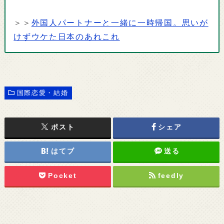
＞＞
外国人パートナーと一緒に一時帰国。思いが
けずウケた日本のあれこれ
国際恋愛・結婚
ポスト
シェア
はてブ
送る
Pocket
feedly