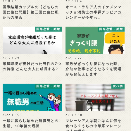
2018.8.1
2017.11.4
国際結婚カップルの【どちらの
オーストラリア人のイケメンマ
国に住む問題】第三国に住む私
ッチョ消防士の半裸グラビアカ
たちの場合
レンダーが今年も…
国際恋愛・結婚
国際恋愛・結婚
2019.3.29
2021.9.22
家庭環境が複雑だった男性の7つ
家族がぎっくり腰になった時、
の特徴 どんな大人に成長する?
介助や仕事はどうなる？を現場
からお伝えします
国際恋愛・結婚
食べ物
2022.4.15
2019.7.10
一緒に暮らし始めた無職男との
マレーシア人は朝ごはんに何を
生活、10年後の現状
食べる？うちの中華系マレーシ