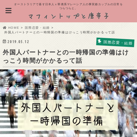
オーストラリアで暮す日本人ｘ華僑系マレーシア人の事実婚カップルの日常を
つらつらと。
HOME
国際恋愛・結婚
外国人パートナーとの一時帰国の準備はけっこう時間がかかるって話
2019.05.12
国際恋愛・結婚
外国人パートナーとの一時帰国の準備はけ
っこう時間がかかるって話