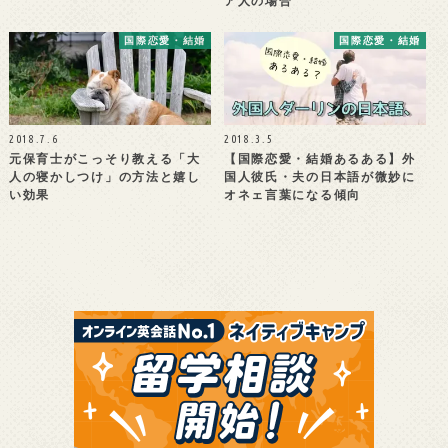
ア人の場合
国際恋愛・結婚
国際恋愛・結婚
2018.7.6
2018.3.5
元保育士がこっそり教える「大
【国際恋愛・結婚あるある】外
人の寝かしつけ」の方法と嬉し
国人彼氏・夫の日本語が微妙に
い効果
オネェ言葉になる傾向