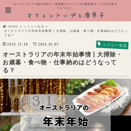
オーストラリアで暮す日本人ｘ華僑系マレーシア人の事実婚カップルの日常を
つらつらと。
HOME
シドニー生活
オーストラリアの年末年始事情 | 大掃除・お歳暮・食べ物・仕事納めはどうなっ
てる？
2025.12.30
2026.02.07
シドニー生活
オーストラリアの年末年始事情 | 大掃除・
お歳暮・食べ物・仕事納めはどうなって
る？