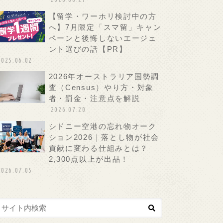
【留学・ワーホリ検討中の方
へ】7月限定「スマ留」キャン
ペーンと後悔しないエージェ
ント選びの話【PR】
2025.06.02
2026年オーストラリア国勢調
査（Census）やり方・対象
者・罰金・注意点を解説
2026.07.20
シドニー空港の忘れ物オーク
ション2026｜落とし物が社会
貢献に変わる仕組みとは？
2,300点以上が出品！
2026.07.05