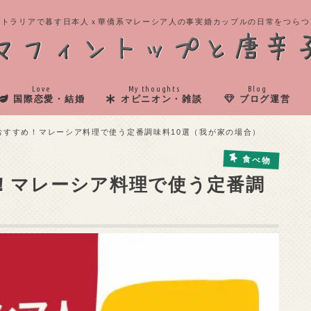
ストラリアで暮す日本人ｘ華僑系マレーシア人の事実婚カップルの日常をつらつ
Love
My thoughts
Blog
国際恋愛・結婚
オピニオン・雑談
ブログ運営
おすすめ！マレーシア料理で使う定番調味料10選（我が家の場合）
食べ物
！マレーシア料理で使う定番調
）