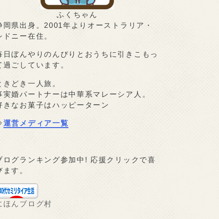
ふくちゃん
静岡県出身。2001年よりオーストラリア・
シドニー在住。
毎日ぼんやりのんびりとおうちに引きこもっ
て過ごしています。
ときどき一人旅。
事実婚パートナーは中華系マレーシア人。
好きなお菓子はハッピーターン
⇒
運営メディア一覧
ブログランキング参加中! 応援クリックで喜
びます。
にほんブログ村