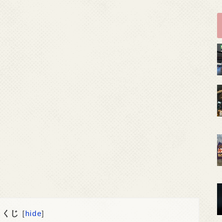
もくじ
[
hide
]